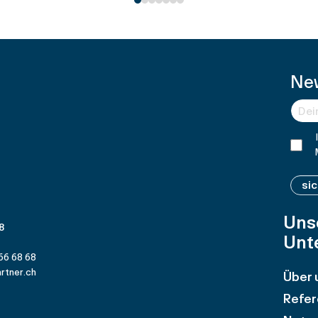
Ne
si
Uns
 8
Unt
66 68 68
rtner.ch
Über 
Refer