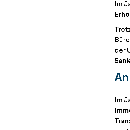
Im J
Erhol
Trot
Büro
der 
San
An
Im J
Immo
Tran