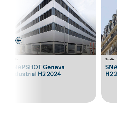
Prev
Studien
Studien
SNAPSHOT Geneva
SNA
Industrial H2 2024
H2 