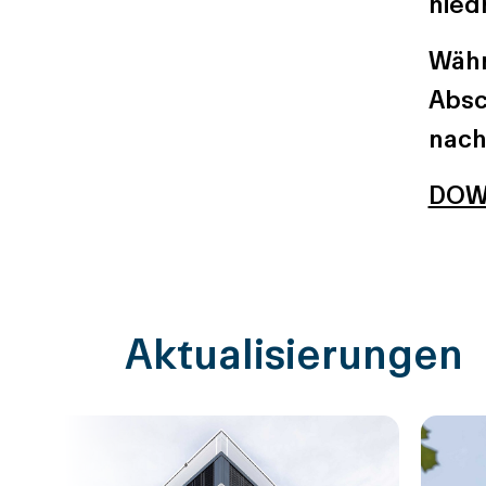
nied
Währ
Absc
nach
DOWN
Aktualisierungen