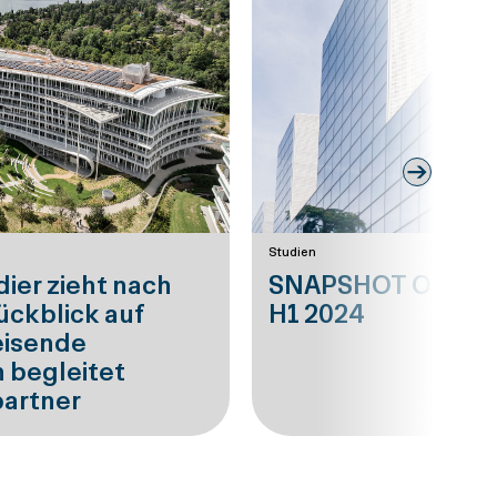
Next
Studien
ier zieht nach
SNAPSHOT Offices
ückblick auf
H1 2024
eisende
 begleitet
partner