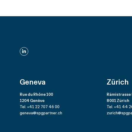
LinkedIn
Geneva
Zürich
Rue du Rhône 100
Rämistrasse
1204 Genève
8001 Zürich
Tel. +41 22 707 46 00
Tel. +41 44 2
geneva@spgpartner.ch
zurich@spgpa