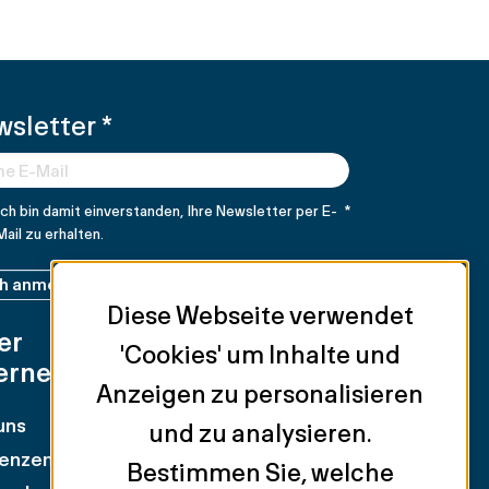
wsletter
*
Ich bin damit einverstanden, Ihre Newsletter per E-
*
Mail zu erhalten.
ch anmelden
Diese Webseite verwendet
er
Unsere
'Cookies' um Inhalte und
ernehmen
Dienstleistungen
Anzeigen zu personalisieren
uns
Anlageobjekte
und zu analysieren.
enzen
Einzelhandel
Bestimmen Sie, welche