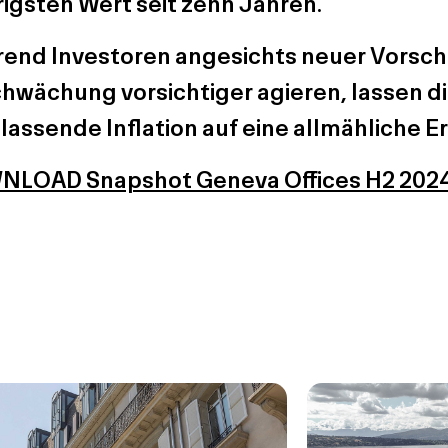
rigsten Wert seit zehn Jahren.
end Investoren angesichts neuer Vorschr
hwächung vorsichtiger agieren, lassen d
lassende Inflation auf eine allmähliche E
LOAD Snapshot Geneva Offices H2 202