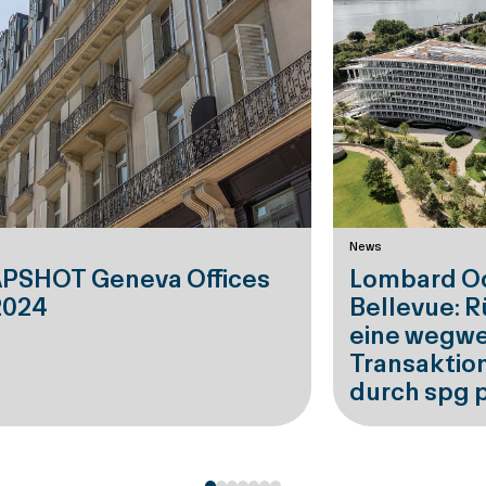
News
PSHOT Geneva Offices
Lombard Od
2024
Bellevue: R
eine wegw
Transaktion
durch spg 