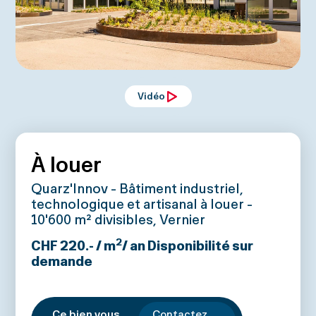
Vidéo
À louer
Quarz'Innov - Bâtiment industriel,
technologique et artisanal à louer -
10'600 m² divisibles, Vernier
2
CHF 220.- / m
/ an
Disponibilité sur
demande
Ce bien vous
Contactez