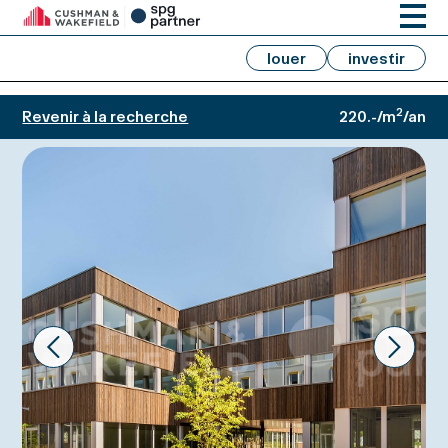
louer
investir
2
Revenir à la recherche
220.-/m
/an
Prev
Next