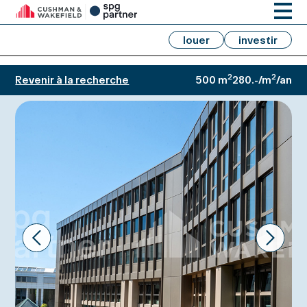
louer
investir
2
2
Revenir à la recherche
500 m
280.-/m
/an
Prev
Next