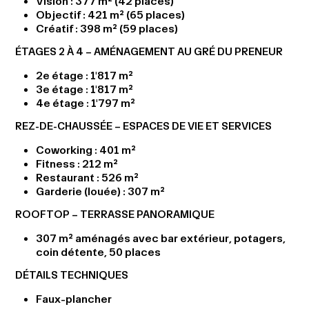
Vision : 377 m² (42 places)
Objectif : 421 m² (65 places)
Créatif : 398 m² (59 places)
ÉTAGES 2 À 4 – AMÉNAGEMENT AU GRÉ DU PRENEUR
2e étage : 1'817 m²
3e étage : 1'817 m²
4e étage : 1'797 m²
REZ-DE-CHAUSSÉE – ESPACES DE VIE ET SERVICES
Coworking : 401 m²
Fitness : 212 m²
Restaurant : 526 m²
Garderie (louée) : 307 m²
ROOFTOP – TERRASSE PANORAMIQUE
307 m² aménagés avec bar extérieur, potagers,
coin détente, 50 places
DÉTAILS TECHNIQUES
Faux-plancher