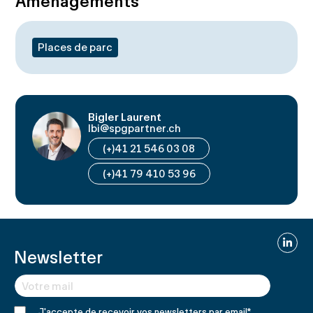
Aménagements
Places de parc
Bigler Laurent
lbi@spgpartner.ch
(+)41 21 546 03 08
(+)41 79 410 53 96
Linked
Newsletter
J'accepte de recevoir vos newsletters par email
*