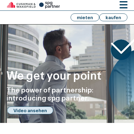
mieten
kaufen
We get your point
The power of partnership:
introducing spg partner.
Video ansehen