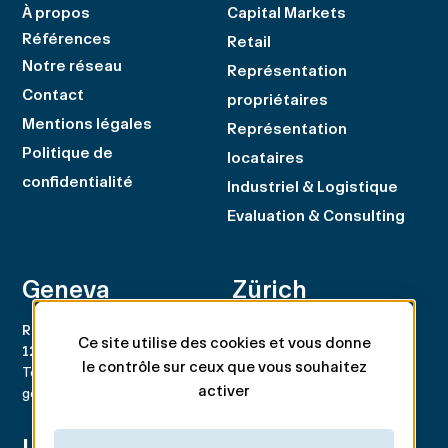
À propos
Capital Markets
Références
Retail
Notre réseau
Représentation
Contact
propriétaires
Mentions légales
Représentation
Politique de
locataires
confidentialité
Industriel & Logistique
Evaluation & Consulting
Geneva
Zürich
Rue du Rhône 100
Rämistrasse 8
Ce site utilise des cookies et vous donne
1204 Genève
8001 Zürich
le contrôle sur ceux que vous souhaitez
Tel. +41 22 707 46 00
Tel. +41 44 266 68 68
activer
geneva@spgpartner.ch
zurich@spgpartner.ch
Lausanne
Basel