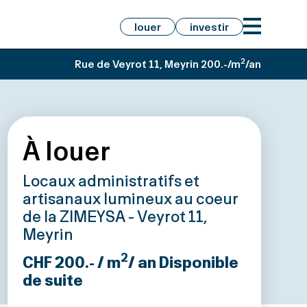
louer
investir
2
Rue de Veyrot 11, Meyrin
200.-/m
/an
À louer
Locaux administratifs et
artisanaux lumineux au coeur
de la ZIMEYSA - Veyrot 11,
Meyrin
2
CHF 200.- / m
/ an
Disponible
de suite