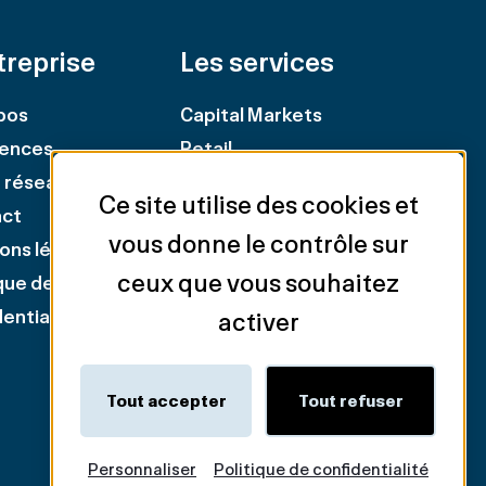
treprise
Les services
pos
Capital Markets
ences
Retail
 réseau
Représentation
Ce site utilise des cookies et
act
propriétaires
vous donne le contrôle sur
ons légales
Représentation
ceux que vous souhaitez
ique de
locataires
entialité
Industriel & Logistique
activer
Evaluation & Consulting
Tout accepter
Tout refuser
Personnaliser
Politique de confidentialité