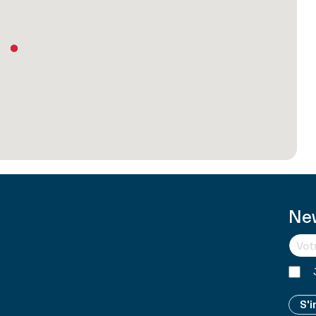
New
S'i