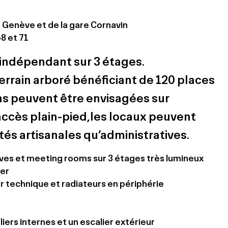
e Genève et de la gare Cornavin
68 et 71
f indépendant sur 3 étages.
terrain arboré bénéficiant de 120 places
ons peuvent être envisagées sur
accès plain-pied,les locaux peuvent
ités artisanales qu’administratives.
ves et meeting rooms sur 3 étages très lumineux
er
r technique et radiateurs en périphérie
iers internes et un escalier extérieur