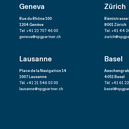
Geneva
Zürich
Rue du Rhône 100
Rämistrasse
1204 Genève
8001 Zürich
Tel. +41 22 707 46 00
Tel. +41 44 2
geneva@spgpartner.ch
zurich@spgpa
Lausanne
Basel
Place de la Navigation 14
Aeschengrab
1007 Lausanne
4051 Basel
Tél. +41 21 546 03 00
Tél. +41 61 2
lausanne@spgpartner.ch
basel@spgpar