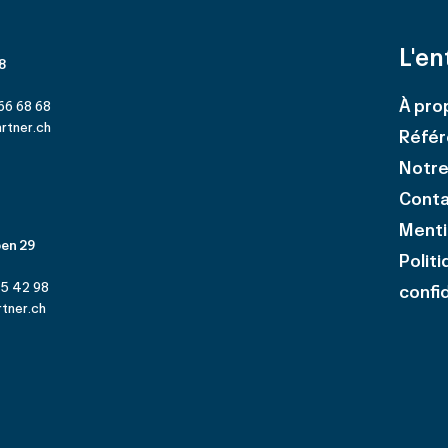
L'en
 8
À pro
66 68 68
rtner.ch
Référ
Notre
Cont
Menti
en 29
Polit
25 42 98
confid
tner.ch