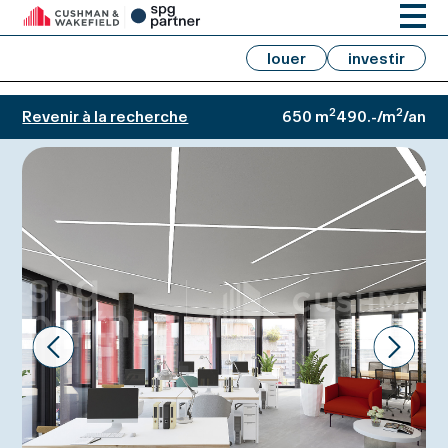
louer
investir
2
2
Revenir à la recherche
650 m
490.-/m
/an
Prev
Next