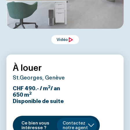
Vidéo
À louer
St.Georges, Genève
2
CHF 490.- / m
/ an
2
650
m
Disponible de suite
Ce bien vous
Contactez
intéresse ?
notre agent