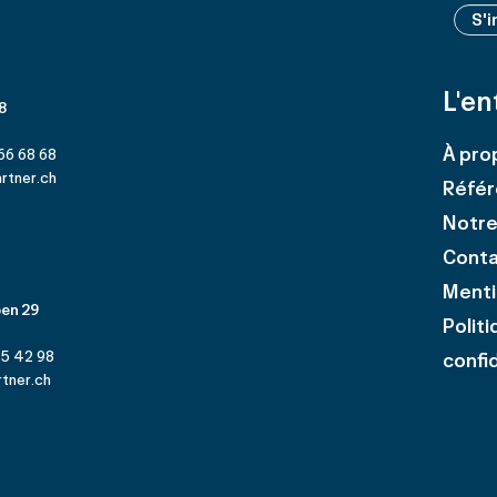
S'i
L'en
 8
À pro
66 68 68
rtner.ch
Référ
Notre
Cont
Menti
en 29
Polit
25 42 98
confid
tner.ch