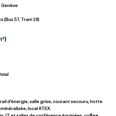
de Genève
cs (Bus 57, Tram 18)
m²)
vial
 rail d’énergie, salle grise, courant secouru, hotte
minéralisée, local ATEX.
, IT et salles de conférence équipées, coffee