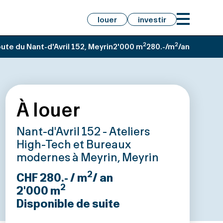
louer
investir
2
2
ute du Nant-d'Avril 152, Meyrin
2'000 m
280.-/m
/an
À louer
Nant-d'Avril 152 - Ateliers
High-Tech et Bureaux
modernes à Meyrin, Meyrin
2
CHF 280.- / m
/ an
2
2'000
m
Disponible de suite