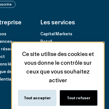
nscrire
treprise
Les services
pos
Capital Markets
ences
Retail
 réseau
Représentation
Ce site utilise des cookies et
act
propriétaires
vous donne le contrôle sur
ons légales
Représentation
ceux que vous souhaitez
ique de
locataires
entialité
Industriel & Logistique
activer
Evaluation & Consulting
Tout accepter
Tout refuser