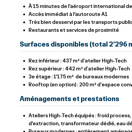
À 15 minutes de l’aéroport international 
Accès immédiat à l’autoroute A1
Très bien desservi par les transports publi
Restaurants et services de proximité
Surfaces disponibles (total 2’296 
Rez inférieur :
437 m² d'atelier High-Tech
Rez supérieur :
442 m² d'atelier High-Tech
3e étage :
1’175 m² de bureaux modernes
Rooftop (en option) :
200 m² d'espace convi
Aménagements et prestations
Ateliers High-Tech équipés
: froid process,
d’extraction, transformateur dédié, eau dé
Bureaux modernes
: entièrement aménagés