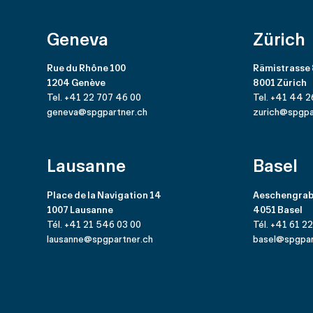
Geneva
Zürich
Rue du Rhône 100
Rämistrasse
1204 Genève
8001 Zürich
Tel. +41 22 707 46 00
Tel. +41 44 2
geneva@spgpartner.ch
zurich@spgpa
Lausanne
Basel
Place de la Navigation 14
Aeschengrab
1007 Lausanne
4051 Basel
Tél. +41 21 546 03 00
Tél. +41 61 2
lausanne@spgpartner.ch
basel@spgpar