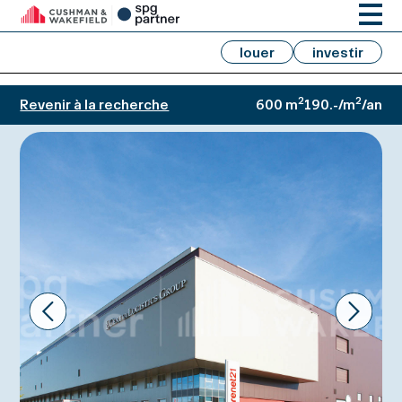
louer
investir
2
2
Revenir à la recherche
600 m
190.-/m
/an
Prev
Next