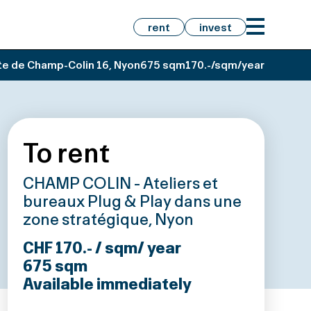
rent
invest
e de Champ-Colin 16, Nyon
675 sqm
170.-/sqm/year
To rent
CHAMP COLIN - Ateliers et
bureaux Plug & Play dans une
zone stratégique, Nyon
CHF 170.- / sqm/ year
675
sqm
Available immediately