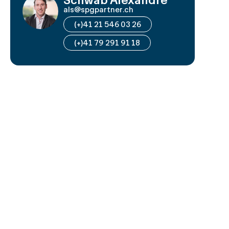
als@spgpartner.ch
(+)41 21 546 03 26
(+)41 79 291 91 18