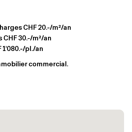
 charges CHF 20.-/m²/an
s CHF 30.-/m²/an
1'080.-/pl./an
immobilier commercial.