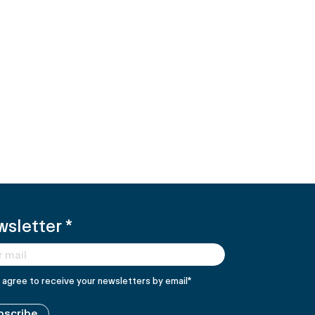
wsletter
*
I agree to receive your newsletters by email
*
bscribe