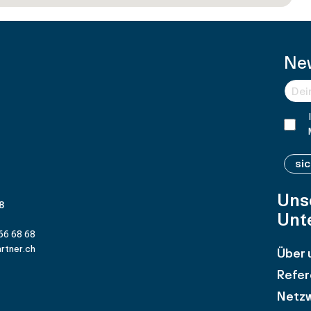
Ne
si
Uns
 8
Unt
66 68 68
rtner.ch
Über 
Refer
Netz