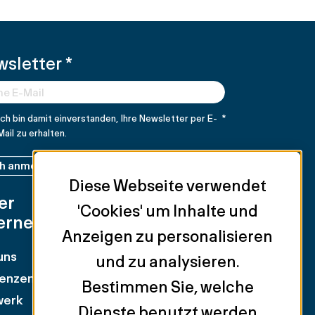
wsletter
*
Ich bin damit einverstanden, Ihre Newsletter per E-
*
Mail zu erhalten.
ch anmelden
Diese Webseite verwendet
er
Unsere
'Cookies' um Inhalte und
ernehmen
Dienstleistungen
Anzeigen zu personalisieren
uns
Anlageobjekte
und zu analysieren.
enzen
Einzelhandel
Bestimmen Sie, welche
werk
Vermietung von
Dienste benutzt werden