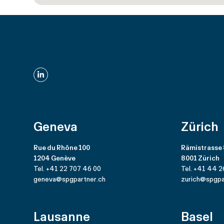
LinkedIn
Geneva
Zürich
Rue du Rhône 100
Rämistrasse
1204 Genève
8001 Zürich
Tel. +41 22 707 46 00
Tel. +41 44 2
geneva@spgpartner.ch
zurich@spgpa
Lausanne
Basel