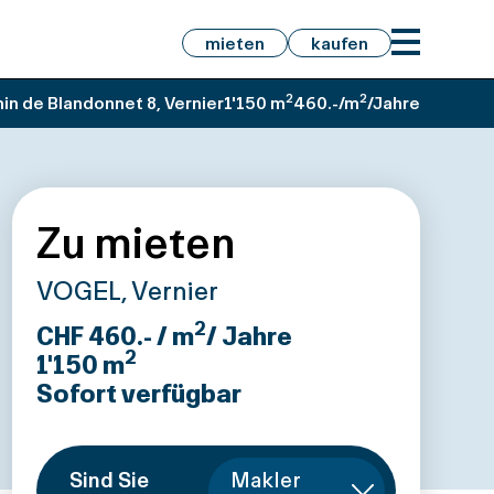
mieten
kaufen
2
2
n de Blandonnet 8, Vernier
1'150 m
460.-/m
/Jahre
Zu mieten
VOGEL, Vernier
2
CHF 460.- / m
/ Jahre
2
1'150
m
Sofort verfügbar
Sind Sie
Makler