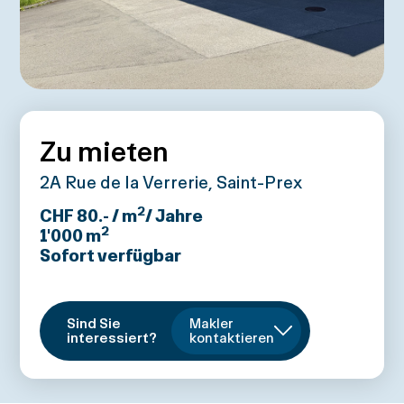
Zu mieten
2A Rue de la Verrerie, Saint-Prex
2
CHF 80.- / m
/ Jahre
2
1'000
m
Sofort verfügbar
Sind Sie
Makler
interessiert?
kontaktieren