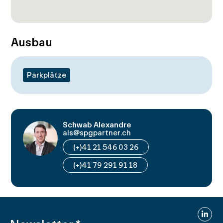
Ausbau
Parkplätze
Schwab Alexandre
als@spgpartner.ch
(+)41 21 546 03 26
(+)41 79 291 91 18
Linked