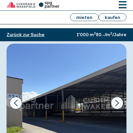
mieten
kaufen
2
2
Zurück zur Suche
1'000 m
80.-/m
/Jahre
Prev
Next