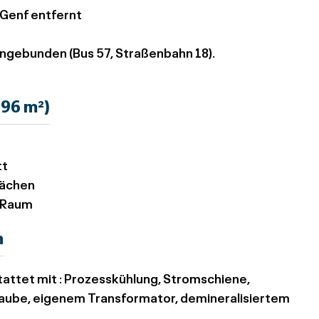
 Genf entfernt
angebunden (Bus 57, Straßenbahn 18).
296 m²)
t
tt
lächen
r Raum
n
attet mit
: Prozesskühlung, Stromschiene,
ube, eigenem Transformator, demineralisiertem