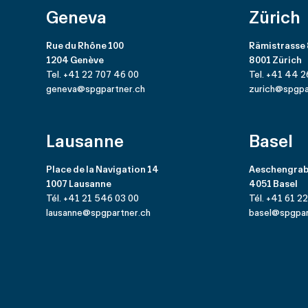
Geneva
Zürich
Rue du Rhône 100
Rämistrasse
1204 Genève
8001 Zürich
Tel. +41 22 707 46 00
Tel. +41 44 2
geneva@spgpartner.ch
zurich@spgpa
Lausanne
Basel
Place de la Navigation 14
Aeschengrab
1007 Lausanne
4051 Basel
Tél. +41 21 546 03 00
Tél. +41 61 2
lausanne@spgpartner.ch
basel@spgpar