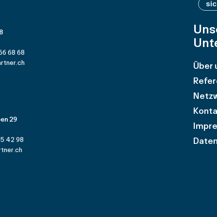
si
Uns
 8
Unt
66 68 68
rtner.ch
Über 
Refer
Netz
Konta
en 29
Impr
Daten
25 42 98
tner.ch