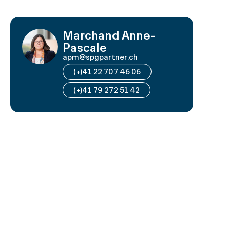
Marchand Anne-
Pascale
apm@spgpartner.ch
(+)41 22 707 46 06
(+)41 79 272 51 42