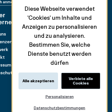
ch anmelden
Diese Webseite verwendet
er
Unsere
'Cookies' um Inhalte und
ernehmen
Dienstleistungen
Anzeigen zu personalisieren
uns
Anlageobjekte
und zu analysieren.
enzen
Einzelhandel
Bestimmen Sie, welche
werk
Vermietung von
Dienste benutzt werden
kt
Geschäftsflächen
dürfen
essum
Mietervertretung
schutzpolitik
Industrie & Logistik
Verbiete alle
Bewertung & Beratung
Alle akzeptieren
Cookies
Personalisieren
Datenschutzbestimmungen