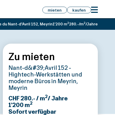
mieten
kaufen
2
2
 du Nant-d'Avril 152, Meyrin
1'200 m
280.-/m
/Jahre
Zu mieten
Nant-d&#39;Avril 152 -
Hightech-Werkstätten und
moderne Büros in Meyrin,
Meyrin
2
CHF 280.- / m
/ Jahre
2
1'200
m
Sofort verfügbar