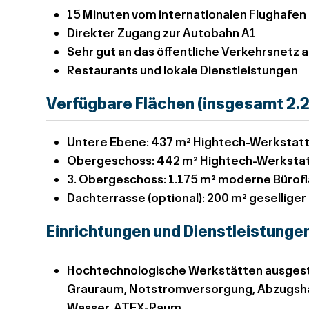
15 Minuten vom internationalen Flughafen
Direkter Zugang zur Autobahn A1
Sehr gut an das öffentliche Verkehrsnetz 
Restaurants und lokale Dienstleistungen
Verfügbare Flächen (insgesamt 2.
Untere Ebene:
437 m² Hightech-Werkstat
Obergeschoss:
442 m² Hightech-Werksta
3. Obergeschoss:
1.175 m² moderne Bürof
Dachterrasse (optional):
200 m² gesellige
Einrichtungen und Dienstleistunge
Hochtechnologische Werkstätten ausgest
Grauraum, Notstromversorgung, Abzugsha
Wasser, ATEX-Raum.