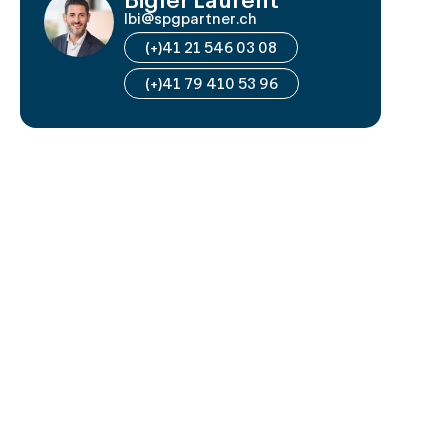
lbi@spgpartner.ch
(+)41 21 546 03 08
(+)41 79 410 53 96