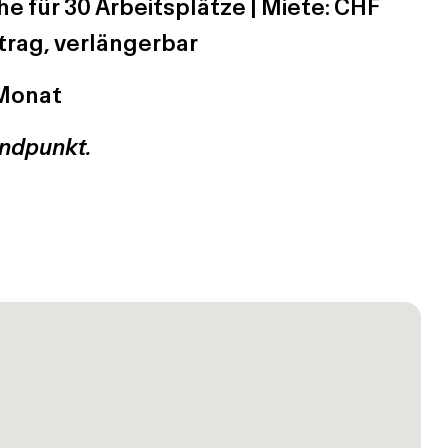
e für 30 Arbeitsplätze | Miete: CHF
trag, verlängerbar
/Monat
andpunkt.