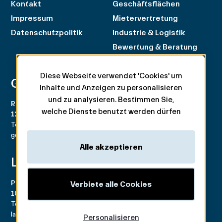
Kontakt
Geschäftsflächen
Impressum
Mietervertretung
Datenschutzpolitik
Industrie & Logistik
Bewertung & Beratung
Diese Webseite verwendet 'Cookies' um
Geneva
Zürich
Inhalte und Anzeigen zu personalisieren
und zu analysieren. Bestimmen Sie,
Rue du Rhône 100
Rämistrasse 8
welche Dienste benutzt werden dürfen
1204 Genève
8001 Zürich
Tel. +41 22 707 46 00
Tel. +41 44 266 68 68
geneva@spgpartner.ch
zurich@spgpartner.ch
Alle akzeptieren
Lausanne
Basel
Place de la Navigation 14
Aeschengraben 29
Verbiete alle Cookies
1007 Lausanne
4051 Basel
Tél. +41 21 546 03 00
Tél. +41 61 225 42 98
lausanne@spgpartner.ch
basel@spgpartner.ch
Personalisieren