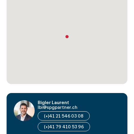
Bigler Laurent
lbi@spgpartner.ch
(+)41 21 546 03 08
(+)41 79 410 53 96