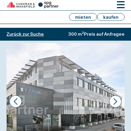
mieten
kaufen
2
Zurück zur Suche
300 m
Preis auf Anfragee
Prev
Next