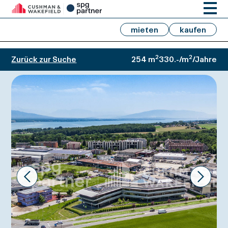
mieten
kaufen
2
2
Zurück zur Suche
254 m
330.-/m
/Jahre
Prev
Next