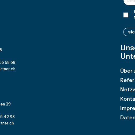
si
Uns
 8
Unt
66 68 68
rtner.ch
Über 
Refer
Netz
Konta
en 29
Impr
Daten
25 42 98
tner.ch