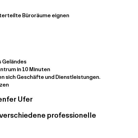
nterteilte Büroräume eignen
s Geländes
ntrum in 10 Minuten
en sich Geschäfte und Dienstleistungen.
tzen
nfer Ufer
 verschiedene professionelle