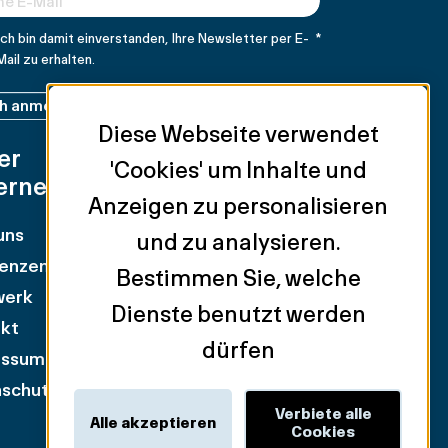
Ich bin damit einverstanden, Ihre Newsletter per E-
*
Mail zu erhalten.
ch anmelden
Diese Webseite verwendet
er
Unsere
'Cookies' um Inhalte und
ernehmen
Dienstleistungen
Anzeigen zu personalisieren
uns
Anlageobjekte
und zu analysieren.
enzen
Einzelhandel
Bestimmen Sie, welche
werk
Vermietung von
Dienste benutzt werden
kt
Geschäftsflächen
dürfen
essum
Mietervertretung
schutzpolitik
Industrie & Logistik
Verbiete alle
Bewertung & Beratung
Alle akzeptieren
Cookies