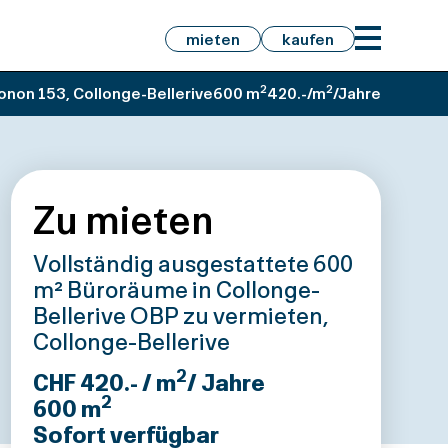
mieten
kaufen
2
2
non 153, Collonge-Bellerive
600 m
420.-/m
/Jahre
Zu mieten
Vollständig ausgestattete 600
m² Büroräume in Collonge-
Bellerive OBP zu vermieten,
Collonge-Bellerive
2
CHF 420.- / m
/ Jahre
2
600
m
Sofort verfügbar