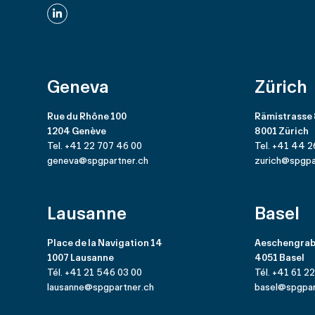
LinkedIn
Geneva
Zürich
Rue du Rhône 100
Rämistrasse
1204 Genève
8001 Zürich
Tel. +41 22 707 46 00
Tel. +41 44 2
geneva@spgpartner.ch
zurich@spgpa
Lausanne
Basel
Place de la Navigation 14
Aeschengrab
1007 Lausanne
4051 Basel
Tél. +41 21 546 03 00
Tél. +41 61 2
lausanne@spgpartner.ch
basel@spgpar