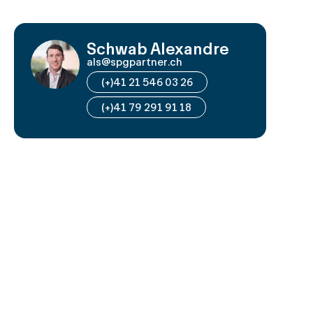
Schwab Alexandre
als@spgpartner.ch
(+)41 21 546 03 26
(+)41 79 291 91 18