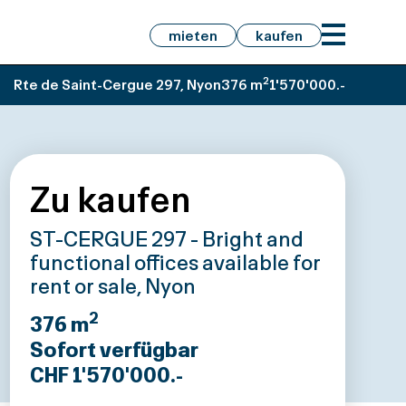
mieten
kaufen
2
Rte de Saint-Cergue 297, Nyon
376 m
1'570'000.-
Zu kaufen
ST-CERGUE 297 - Bright and
functional offices available for
rent or sale, Nyon
2
376
m
Sofort verfügbar
CHF 1'570'000.-