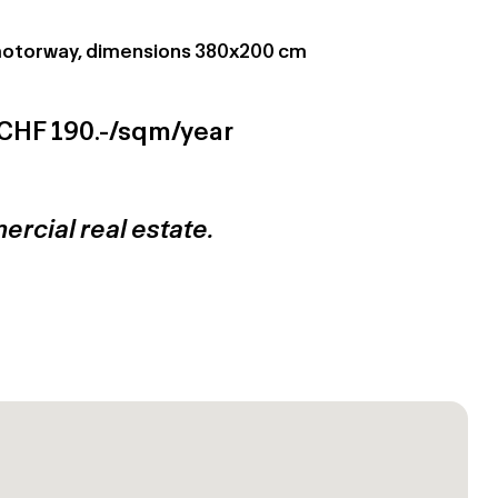
e motorway, dimensions 380x200 cm
 CHF 190.-/sqm/year
ercial real estate.