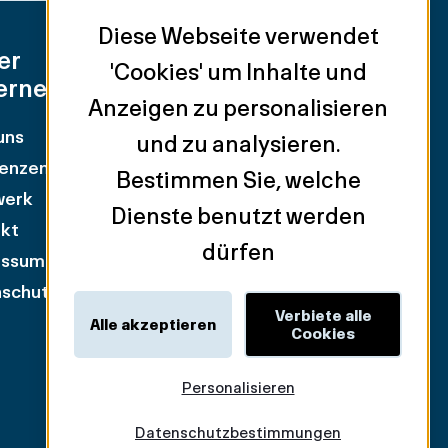
Diese Webseite verwendet
er
Unsere
'Cookies' um Inhalte und
ernehmen
Dienstleistungen
Anzeigen zu personalisieren
uns
Anlageobjekte
und zu analysieren.
enzen
Einzelhandel
Bestimmen Sie, welche
werk
Vermietung von
Dienste benutzt werden
kt
Geschäftsflächen
dürfen
essum
Mietervertretung
schutzpolitik
Industrie & Logistik
Verbiete alle
Bewertung & Beratung
Alle akzeptieren
Cookies
Personalisieren
Datenschutzbestimmungen