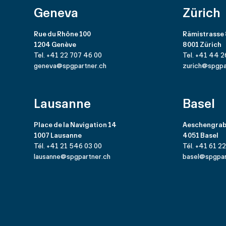
Geneva
Zürich
Rue du Rhône 100
Rämistrasse
1204 Genève
8001 Zürich
Tel. +41 22 707 46 00
Tel. +41 44 2
geneva@spgpartner.ch
zurich@spgpa
Lausanne
Basel
Place de la Navigation 14
Aeschengrab
1007 Lausanne
4051 Basel
Tél. +41 21 546 03 00
Tél. +41 61 2
lausanne@spgpartner.ch
basel@spgpar