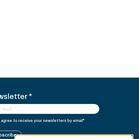
wsletter
*
I agree to receive your newsletters by email
*
bscribe