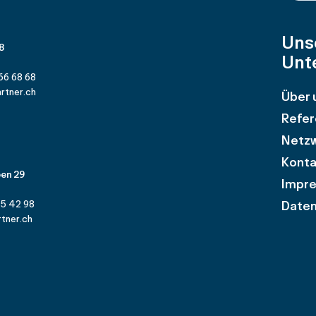
Uns
 8
Unt
66 68 68
rtner.ch
Über 
Refer
Netz
Konta
en 29
Impr
Daten
25 42 98
tner.ch