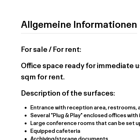
Allgemeine Informationen
For sale / For rent:
Office space ready for immediate u
sqm for rent.
Description of the surfaces:
Entrance with reception area, restrooms, a
Several "Plug & Play" enclosed offices wit
Large conference rooms that can be set u
Equipped cafeteria
Archiving/storage documents